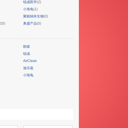
锐成医学
(2)
小海龟
(1)
聚能纳米生物
(0)
仪
(0)
奥盛产品
(0)
朗基
锐成
AirClean
迪乐嘉
小海龟