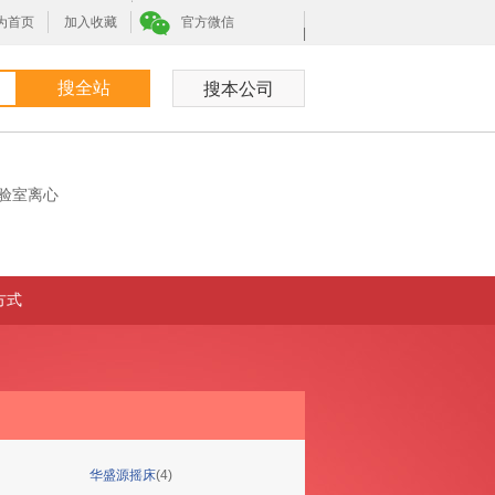
为首页
加入收藏
官方微信
|
验室离心
方式
华盛源摇床
(4)