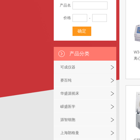
产品名
价格
-
W3
产品分类
离
可成仪器
赛百纯
华盛源摇床
嵘盛医学
源智细胞
上海朗格曼