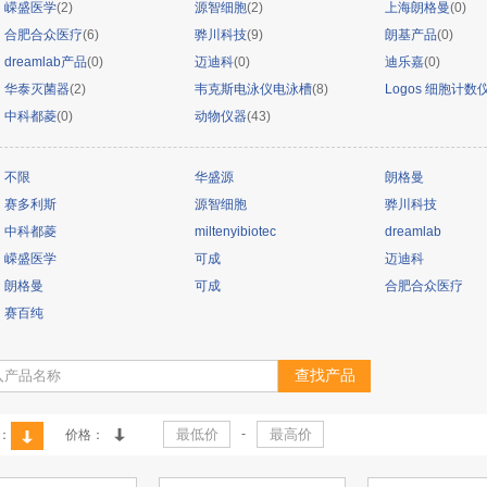
嵘盛医学
(2)
源智细胞
(2)
上海朗格曼
(0)
合肥合众医疗
(6)
骅川科技
(9)
朗基产品
(0)
dreamlab产品
(0)
迈迪科
(0)
迪乐嘉
(0)
华泰灭菌器
(2)
韦克斯电泳仪电泳槽
(8)
Logos 细胞计数
中科都菱
(0)
动物仪器
(43)
不限
华盛源
朗格曼
赛多利斯
源智细胞
骅川科技
中科都菱
miltenyibiotec
dreamlab
嵘盛医学
可成
迈迪科
朗格曼
可成
合肥合众医疗
赛百纯
-
：
价格：