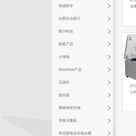
GT
锐成医学
冻
合肥合众医疗
骅川科技
朗基产品
小海龟
dreamlab产品
迈迪科
GT
心
迪乐嘉
聚能纳米生物
华泰灭菌器
韦克斯电泳仪电泳槽