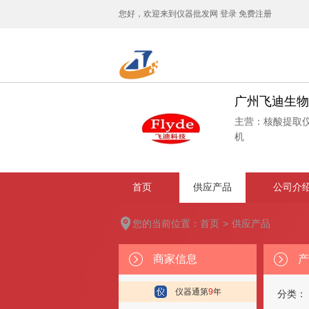
您好，欢迎来到
仪器批发网
登录
免费注册
广州飞迪生物
主营：
核酸提取仪
机
首页
供应产品
公司介
您的当前位置：
首页
>
供应产品
商家信息
产
仪器通第
9
年
分类：